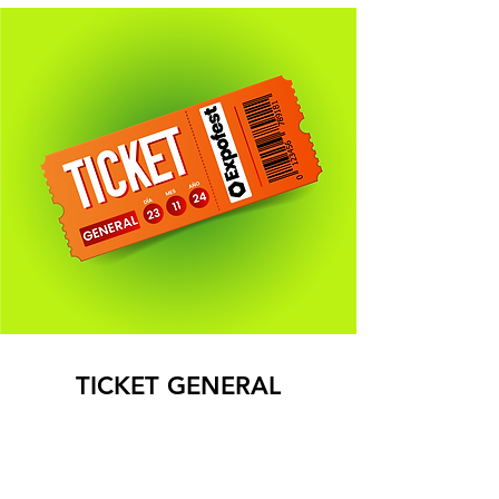
TICKET GENERAL
$300,000
Entrada a Panal Brunch
ubicación
general
.