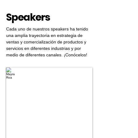
Speakers
Cada uno de nuestros speakers ha tenido
una amplia trayectoria en estrategia de
ventas y comercialización de productos y
servicios en diferentes industrias y por
medio de diferentes canales. ¡Conócelos!
Mayra Roa
Tu
anfitriona
–
Escritora
best
seller
en
emprendimiento
Co-