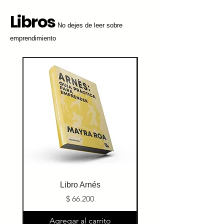
Libros
No dejes de leer sobre
emprendimiento
Libro Arnés
Precio
$ 66.200
Agregar al carrito