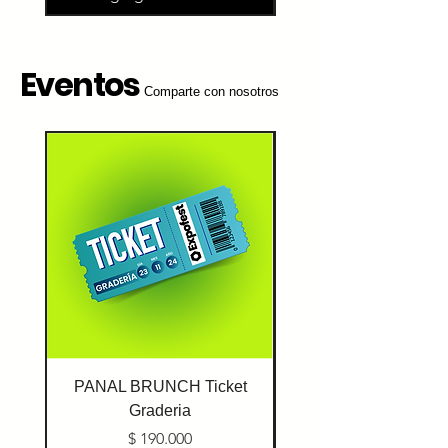
Eventos
Comparte con nosotros
PANAL BRUNCH Ticket
PANAL BRUNCH Ti
Graderia
Precio
$ 190.000