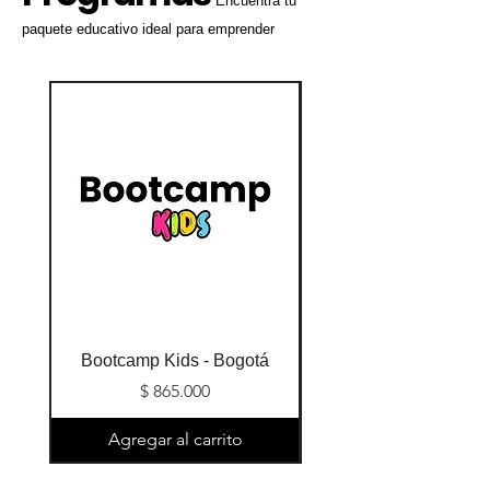
Encuentra tu
paquete educativo ideal para emprender
Bootcamp Kids - Bogotá
Bootcamp I (Febre
Precio
$ 865.000
Agregar al carrito